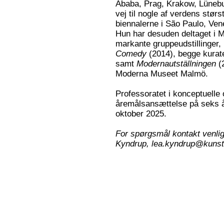
Ababa, Prag, Krakow, Lünebu
vej til nogle af verdens stør
biennalerne i São Paulo, Ve
Hun har desuden deltaget i 
markante gruppeudstillinger,
Comedy
(2014), begge kurat
samt
Modernautställningen
(
Moderna Museet Malmö.
Professoratet i konceptuelle 
åremålsansættelse på seks år.
oktober 2025.
For spørgsmål kontakt venli
Kyndrup,
lea.kyndrup@kunst