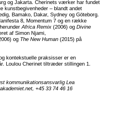
rg og Jakarta. Cherinets værker har fundet
ste kunstbegivenheder – blandt andet
nedig, Bamako, Dakar, Sydney og Göteborg.
Manifesta 8, Momentum 7 og en række
 herunder
Africa Remix
(2006) og
Divine
eret af Simon Njami,
2006) og
The New Human
(2015) på
og kontekstuelle praksisser er en
 Loulou Cherinet tiltræder stillingen 1.
gst kommunikationsansvarlig Lea
akademiet.net
, +45 33 74 46 16