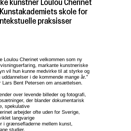
ke kunstner Loulou Cherinet
å Kunstakademiets skole for
ntekstuelle praksisser
yde Loulou Cherinet velkommen som ny
visningserfaring, markante kunstneriske
yn vil hun kunne medvirke til at styrke og
og uddannelser i de kommende mange år.”
r Lars Bent Petersen om ansættelsen.
nder over levende billeder og fotografi,
opsætninger, der blander dokumentarisk
, spekulative
rinet arbejder ofte uden for Sverige,
viklet langvarige
r i grænsefladerne mellem kunst,
bane studier.