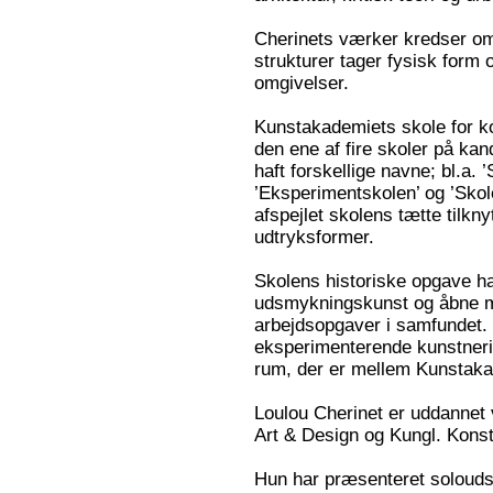
Cherinets værker kredser om, 
strukturer tager fysisk form 
omgivelser.
Kunstakademiets skole for ko
den ene af fire skoler på ka
haft forskellige navne; bl.a. 
’Eksperimentskolen’ og ’Skole
afspejlet skolens tætte tilkn
udtryksformer.
Skolens historiske opgave ha
udsmykningskunst og åbne mu
arbejdsopgaver i samfundet. 
eksperimenterende kunstneri
rum, der er mellem Kunstak
Loulou Cherinet er uddannet 
Art & Design og Kungl. Kons
Hun har præsenteret soloudst