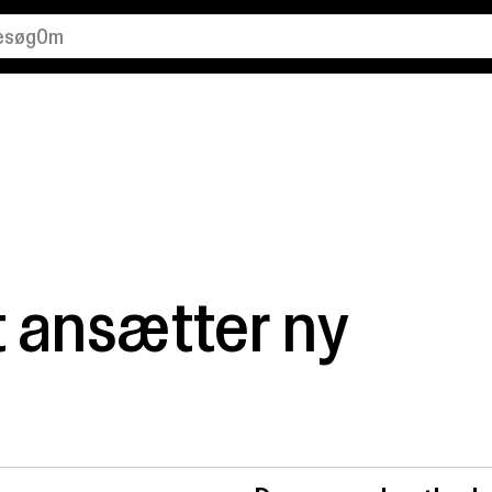
esøg
Om
alender
Organisation
dstillinger
Kontakt
ind os
Ledige stillinger
unsthal Charlottenborg
 ansætter ny