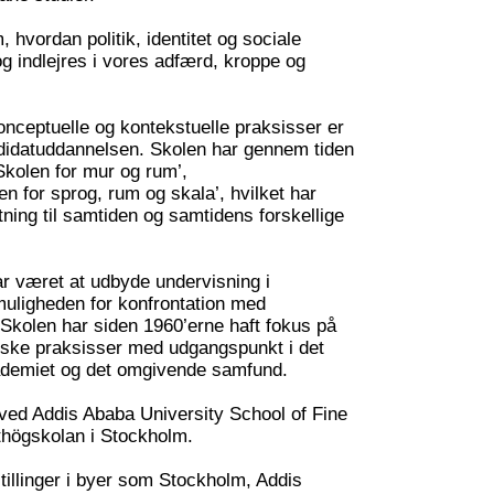
hvordan politik, identitet og sociale
og indlejres i vores adfærd, kroppe og
nceptuelle og kontekstuelle praksisser er
ndidatuddannelsen. Skolen har gennem tiden
’Skolen for mur og rum’,
n for sprog, rum og skala’, hvilket har
ytning til samtiden og samtidens forskellige
r været at udbyde undervisning i
ligheden for konfrontation med
Skolen har siden 1960’erne haft fokus på
ske praksisser med udgangspunkt i det
ademiet og det omgivende samfund.
ved Addis Ababa University School of Fine
thögskolan i Stockholm.
illinger i byer som Stockholm, Addis