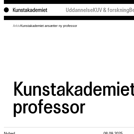
Uddannelse
KUV & forskning
B
Bachelor
KUV
K
Arkiv
Kunstakademiet ansætter ny professor
Kandidat
Forskning
U
Laboratorier
Projekter
F
Søg ind
K
Kunstakademiet
professor
Nyhed
08.09.2025