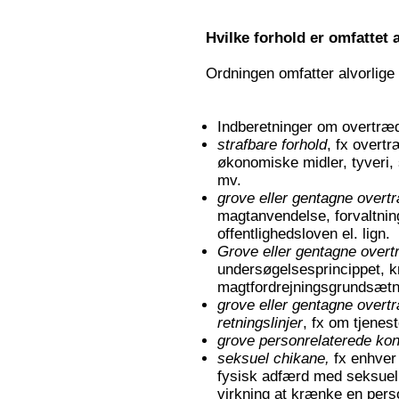
Hvilke forhold er omfattet
Ordningen omfatter alvorlige
Indberetninger om overtræ
strafbare forhold
, fx overt
økonomiske midler, tyveri, 
mv.
grove eller gentagne overt
magtanvendelse, forvaltnin
offentlighedsloven el. lign.
Grove eller gentagne overtr
undersøgelsesprincippet, k
magtfordrejningsgrundsætnin
grove eller gentagne overt
retningslinjer
, fx om tjenes
grove personrelaterede kon
seksuel chikane,
fx enhver
fysisk adfærd med seksuell
virkning at krænke en pers