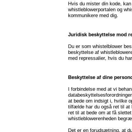
Hvis du mister din kode, kan 
whistleblowerportalen og whi
kommunikere med dig.
Juridisk beskyttelse mod r
Du er som whistelblower besk
beskyttelse af whistleblower
med repressalier, hvis du har 
Beskyttelse af dine person
I forbindelse med at vi behan
databeskyttelsesforordningen 
at bede om indsigt i, hvilke 
tilfælde har du også ret til a
ret til at bede om at få slette
whistleblowerenheden begræn
Det er en forudsætning, at du