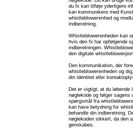
nøglekode. Du kan bruge koden
du fx kan tilføje yderligere i
kan kommunikere med Kunsta
whistleblowerenhed og modta
indberetning.
Whistleblowerenheden kan ogs
hvis den fx har opfølgende sp
indberetningen. Whistleblow
den digitale whistleblowerport
Den kommunikation, der fore
whistleblowerenheden og dig
din identitet eller kontaktoply
Det er vigtigt, at du løbende
nøglekode og følger sagens u
spørgsmål fra whistleblowere
kan have betydning for whist
behandle din indberetning. De
nøglekoden sikkert, da den 
genskabes.