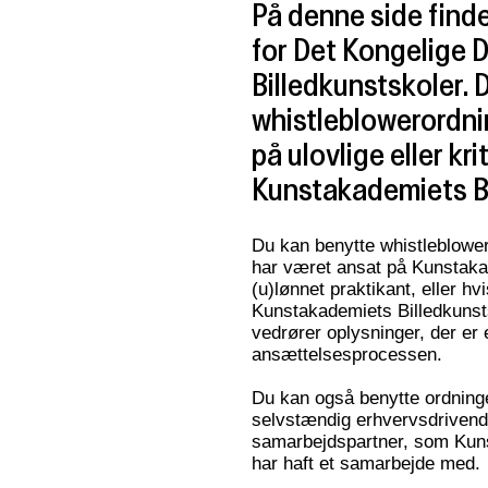
På denne side find
for Det Kongelige
Billedkunstskoler. 
whistleblowerordni
på ulovlige eller kr
Kunstakademiets Bi
Du kan benytte whistleblowero
har været ansat på Kunstakad
(u)lønnet praktikant, eller hvi
Kunstakademiets Billedkunsts
vedrører oplysninger, der er 
ansættelsesprocessen.
Du kan også benytte ordning
selvstændig erhvervsdrivende
samarbejdspartner, som Kuns
har haft et samarbejde med.