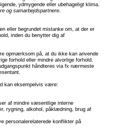
digende, ydmygende eller ubehageligt klima.
gere og samarbejdspartnere
.
en eller begrundet mistanke om, at der er
old, inden du benytter dig af
ære opmærksom på, at du ikke kan anvende
rige forhold eller mindre alvorlige forhold.
udgangspunkt håndteres via fx nærmeste
ræsentant.
ld kan eksempelvis være:
er af mindre væsentlige interne
r, rygning, alkohol, påklædning, brug af
e personalerelaterede konflikter på