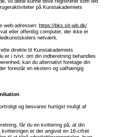
, vil dette kunne blive registreret som led
brugeraktiviteter på Kunstakademiets
te web-adressen:
https://bks.sit-wb.dk/
vat eller offentlig computer, der ikke er
lledkunstskolers netværk.
ette direkte til Kunstakademiets
du er i tvivl, om din indberetning behandles
werenhed, kan du alternativt foretage din
, der forestår en ekstern og uafhængig
ikation
troligt og besvares hurtigst muligt af
etning, får du en kvittering på, at din
vitteringen er der angivet en 16-cifret