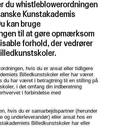
er du whistleblowerordningen
 Danske Kunstakademis
Du kan bruge
ngen til at gøre opmærksom
itisable forhold, der vedrører
lledkunstskoler.
rdningen, hvis du er ansat eller tidligere
emiets Billedkunstskoler eller har været
s du har været i betragtning til en stilling på
koler, i det omfang din indberetning
erhvervet i forbindelse med
en, hvis du er samarbejdspartner (herunder
 og underleverandør) eller ansat hos en
takademiets Billedkunstskoler har eller