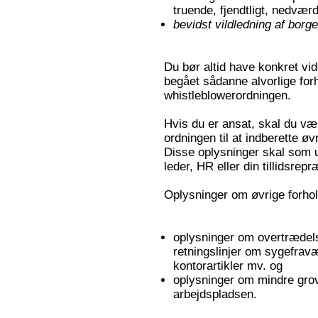
truende, fjendtligt, nedvær
bevidst vildledning af bor
Du bør altid have konkret vid
begået sådanne alvorlige forh
whistleblowerordningen.
Hvis du er ansat, skal du v
ordningen til at indberette øv
Disse oplysninger skal som 
leder, HR eller din tillidsrep
Oplysninger om øvrige forho
oplysninger om overtrædels
retningslinjer om sygefravæ
kontorartikler mv. og
oplysninger om mindre grov
arbejdspladsen.