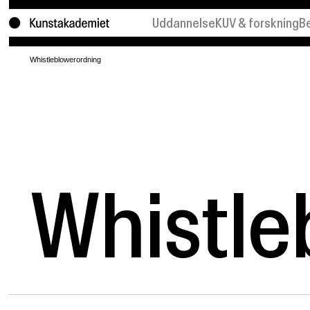
Uddannelse
KUV & forskning
B
Bachelor
KUV
K
Whistleblowerordning
Kandidat
Forskning
U
Laboratorier
Projekter
F
Søg ind
K
Whistle