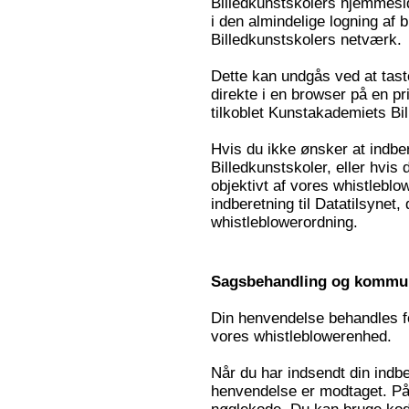
Billedkunstskolers hjemmeside
i den almindelige logning af 
Billedkunstskolers netværk.
Dette kan undgås ved at tas
direkte i en browser på en pri
tilkoblet Kunstakademiets Bi
Hvis du ikke ønsker at indber
Billedkunstskoler, eller hvis 
objektivt af vores whistleblo
indberetning til Datatilsynet
whistleblowerordning.
Sagsbehandling og kommun
Din henvendelse behandles for
vores whistleblowerenhed.
Når du har indsendt din indber
henvendelse er modtaget. På k