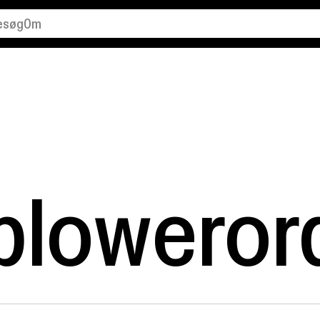
esøg
Om
alender
Organisation
dstillinger
Kontakt
ind os
Ledige stillinger
unsthal Charlottenborg
bloweror