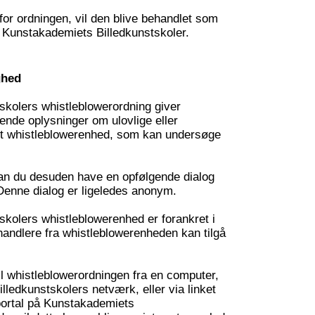
for ordningen, vil den blive behandlet som
l Kunstakademiets Billedkunstskoler.
ghed
skolers whistleblowerordning giver
ende oplysninger om ulovlige eller
roet whistleblowerenhed, som kan undersøge
an du desuden have en opfølgende dialog
enne dialog er ligeledes anonym.
kolers whistleblowerenhed er forankret i
ndlere fra whistleblowerenheden kan tilgå
il whistleblowerordningen fra en computer,
ledkunstskolers netværk, eller via linket
rportal på Kunstakademiets