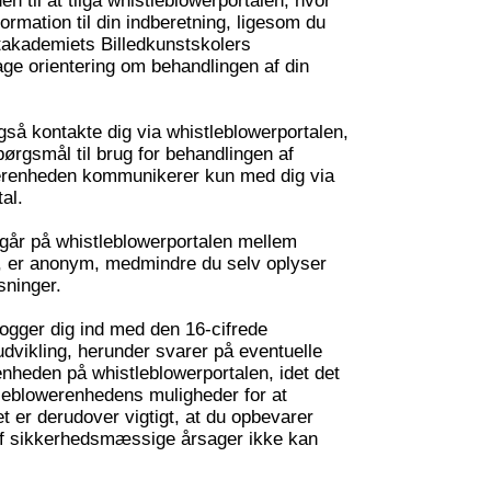
 til at tilgå whistleblowerportalen, hvor
nformation til din indberetning, ligesom du
kademiets Billedkunstskolers
ge orientering om behandlingen af din
å kontakte dig via whistleblowerportalen,
ørgsmål til brug for behandlingen af
erenheden kommunikerer kun med dig via
al.
går på whistleblowerportalen mellem
, er anonym, medmindre du selv oplyser
sninger.
 logger dig ind med den 16-cifrede
dvikling, herunder svarer på eventuelle
nheden på whistleblowerportalen, idet det
leblowerenhedens muligheder for at
t er derudover vigtigt, at du opbevarer
af sikkerhedsmæssige årsager ikke kan