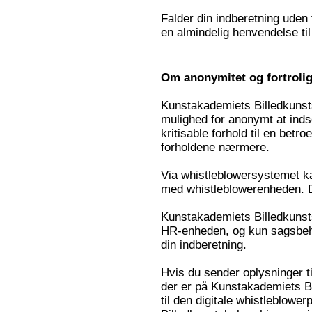
Falder din indberetning uden 
en almindelig henvendelse ti
Om anonymitet og fortroli
Kunstakademiets Billedkunst
mulighed for anonymt at inds
kritisable forhold til en bet
forholdene nærmere.
Via whistleblowersystemet k
med whistleblowerenheden. D
Kunstakademiets Billedkunsts
HR-enheden, og kun sagsbeha
din indberetning.
Hvis du sender oplysninger t
der er på Kunstakademiets Bil
til den digitale whistleblowe