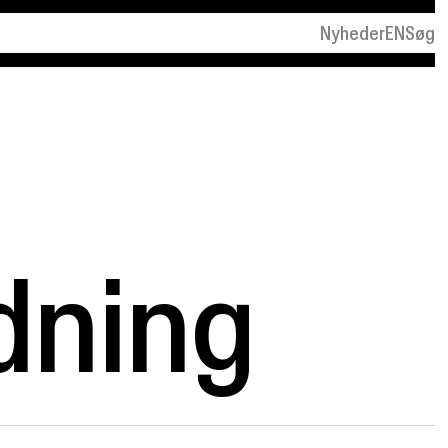
Nyheder
EN
Søg
dning