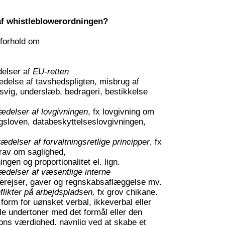
 af whistleblowerordningen?
 forhold om
delser af
EU-retten
rædelse af tavshedspligten, misbrug af
svig, underslæb, bedrageri, bestikkelse
rædelser af lovgivningen
, fx lovgivning om
gsloven, databeskyttelseslovgivningen,
ædelser af forvaltningsretlige principper
, fx
rav om saglighed,
gen og proportionalitet el. lign.
rædelser af væsentlige interne
terejser, gaver og regnskabsaflæggelse mv.
flikter på arbejdspladsen,
fx grov chikane.
 form for uønsket verbal, ikkeverbal eller
e undertoner med det formål eller den
ons værdighed, navnlig ved at skabe et