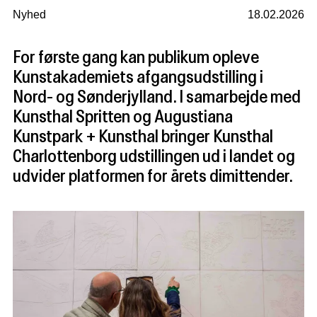
Nyhed
18.02.2026
For første gang kan publikum opleve
Kunstakademiets afgangsudstilling i
Nord- og Sønderjylland. I samarbejde med
Kunsthal Spritten og Augustiana
Kunstpark + Kunsthal bringer Kunsthal
Charlottenborg udstillingen ud i landet og
udvider platformen for årets dimittender.
Ku
af
20
Ku
Ch
Ud
Ih
Ih
Fo