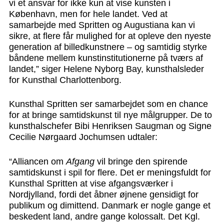
vi et ansvar for ikke kun at vise kunsten i
København, men for hele landet. Ved at
samarbejde med Spritten og Augustiana kan vi
sikre, at flere får mulighed for at opleve den nyeste
generation af billedkunstnere – og samtidig styrke
båndene mellem kunstinstitutionerne på tværs af
landet,” siger Helene Nyborg Bay, kunsthalsleder
for Kunsthal Charlottenborg.
Kunsthal Spritten ser samarbejdet som en chance
for at bringe samtidskunst til nye målgrupper. De to
kunsthalschefer Bibi Henriksen Saugman og Signe
Cecilie Nørgaard Jochumsen udtaler:
“Alliancen om
Afgang
vil bringe den spirende
samtidskunst i spil for flere. Det er meningsfuldt for
Kunsthal Spritten at vise afgangsværker i
Nordjylland, fordi det åbner øjnene gensidigt for
publikum og dimittend. Danmark er nogle gange et
beskedent land, andre gange kolossalt. Det Kgl.