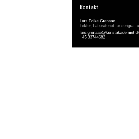
Kontakt
Lars Folke Grenaae
Lektor, Laboratoriet for serigrafi o
lars.grenaae@kunstakademiet.d
+45 33744682