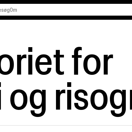
esøg
Om
alender
Organisation
dstillinger
Kontakt
riet for
ind os
Ledige stillinger
unsthal Charlottenborg
i og risog