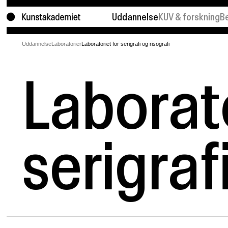
Uddannelse
KUV & forskning
B
Bachelor
KUV
K
Uddannelse
Laboratorier
Laboratoriet for serigrafi og risografi
Kandidat
Forskning
U
Laborato
Laboratorier
Projekter
F
Søg ind
K
serigraf