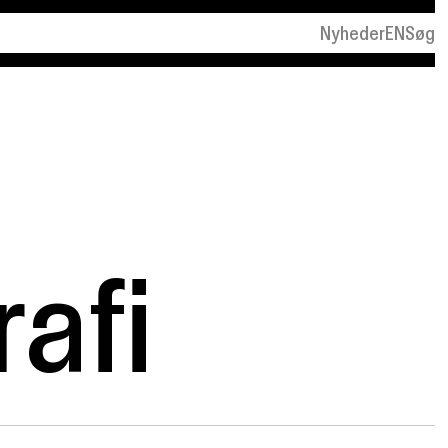
Nyheder
EN
Søg
rafi