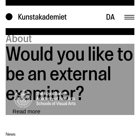
Education programs
KUV & research
DA
Visit
About
Would you like to
be an external
examiner?
Read more
News